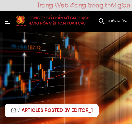
Bài viết
Trang Web đang trong thời gian th
NGÔN NGỮ
/
ARTICLES POSTED BY EDITOR_1