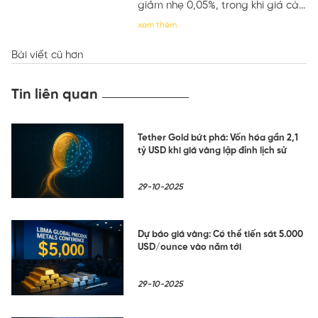
giảm nhẹ 0,05%, trong khi giá cà...
xem thêm
Bài viết cũ hơn
Điều
hướng
Tin liên quan
bài
Tether Gold bứt phá: Vốn hóa gần 2,1
viết
tỷ USD khi giá vàng lập đỉnh lịch sử
29-10-2025
Dự báo giá vàng: Có thể tiến sát 5.000
USD/ounce vào năm tới
29-10-2025